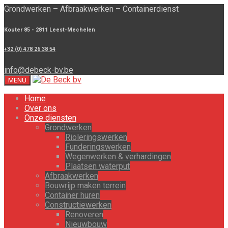
Grondwerken – Afbraakwerken – Containerdienst
Kouter 85 - 2811 Leest-Mechelen
+32 (0) 478 26 38 54
info@debeck-bv.be
MENU
Home
Over ons
Onze diensten
Grondwerken
Rioleringswerken
Funderingswerken
Wegenwerken & verhardingen
Plaatsen waterput
Afbraakwerken
Bouwrijp maken terrein
Container huren
Constructiewerken
Renoveren
Nieuwbouw