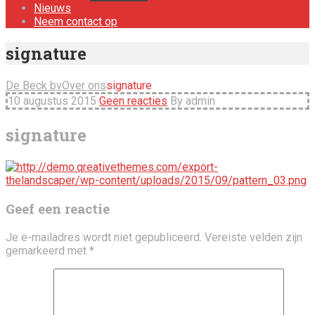
Nieuws
Neem contact op
signature
De Beck bv
Over ons
signature
10 augustus 2015
Geen reacties
By admin
signature
Geef een reactie
Je e-mailadres wordt niet gepubliceerd.
Vereiste velden zijn
gemarkeerd met
*